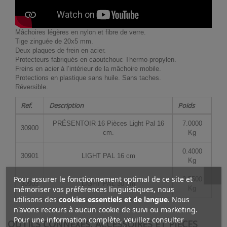
Mâchoires légères en nylon et fibre de verre.
Tige zinguée de 20x5 mm.
Deux plaques de frein en acier.
Protecteurs fabriqués en caoutchouc Thermo-propylen.
Freins en acier à l’intérieur de la mâchoire mobile.
Protections en plastique sans huile. Sans taches.
Réversible.
Ref.
Description
Poids
PRÉSENTOIR 16 Pièces Light Pal 16
7.0000
30900
cm.
Kg
0.4000
30901
LIGHT PAL 16 cm
Kg
Pour assurer le fonctionnement optimal de ce site et
0.5500
30903
LIGHT PAL 30 cm
mémoriser vos préférences linguistiques, nous
Kg
utilisons des
cookies essentiels et de langue
. Nous
n'avons recours à aucun cookie de suivi ou marketing.
Pour une information complète, veuillez consulter
OUTILS CONNEXES, ACCESSOIRES ET PIÈCES