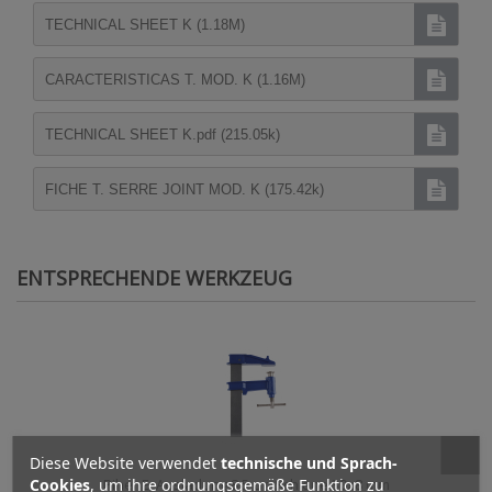
TECHNICAL SHEET K (1.18M)
CARACTERISTICAS T. MOD. K (1.16M)
TECHNICAL SHEET K.pdf (215.05k)
FICHE T. SERRE JOINT MOD. K (175.42k)
ENTSPRECHENDE WERKZEUG
Diese Website verwendet
technische und Sprach-
Cookies
, um ihre ordnungsgemäße Funktion zu
Piher E, Ausladung 8,5 cm Schiene 30x8 mm