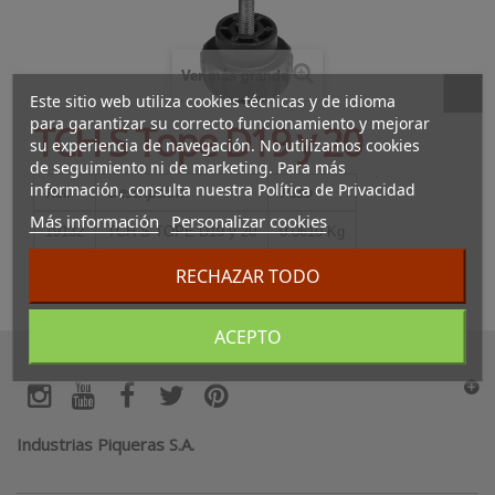
Ver más grande
Este sitio web utiliza cookies técnicas y de idioma
para garantizar su correcto funcionamiento y mejorar
TCH-S Tope D19 y 20
su experiencia de navegación. No utilizamos cookies
de seguimiento ni de marketing. Para más
información, consulta nuestra Política de Privacidad
Ref.
Descripción
Peso
Más información
Personalizar cookies
19132
TCH-S TOPE D19 y 20
0.0610 Kg
RECHAZAR TODO
ACEPTO
Industrias Piqueras S.A.